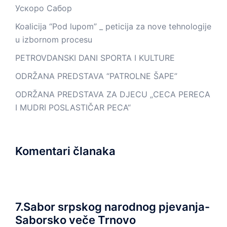
Ускоро Сабор
Koalicija “Pod lupom” _ peticija za nove tehnologije
u izbornom procesu
PETROVDANSKI DANI SPORTA I KULTURE
ODRŽANA PREDSTAVA “PATROLNE ŠAPE”
ODRŽANA PREDSTAVA ZA DJECU „CECA PERECA
I MUDRI POSLASTIČAR PECA“
Komentari članaka
7.Sabor srpskog narodnog pjevanja-
Saborsko veče Trnovo