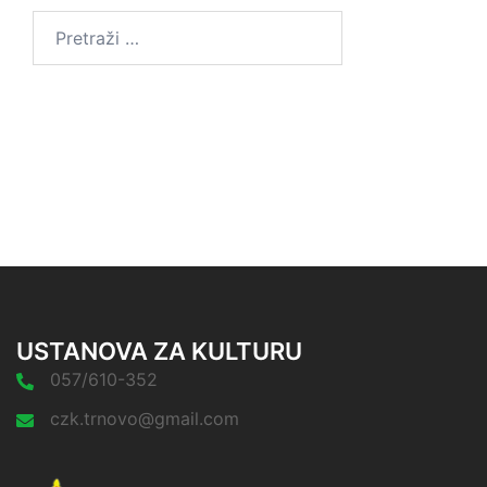
Pretraga:
USTANOVA ZA KULTURU
057/610-352
czk.trnovo@gmail.com